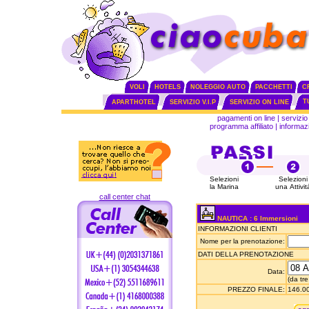
VOLI
HOTELS
NOLEGGIO AUTO
PACCHETTI
C
T
APARTHOTEL
SERVIZIO V.I.P
SERVIZIO ON LINE
pagamenti on line
|
servizio 
programma affiliato
|
informazi
Selezioni
Selezioni
la Marina
una Attivit
call center chat
NAUTICA : 6 Immersioni
INFORMAZIONI CLIENTI
Nome per la prenotazione:
DATI DELLA PRENOTAZIONE
Data:
(da tre
PREZZO FINALE:
146.00