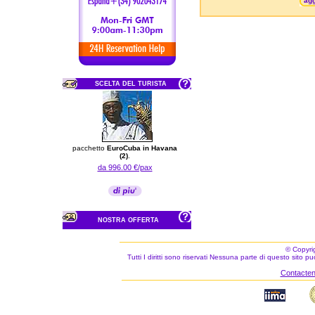
agg
SCELTA DEL TURISTA
pacchetto
EuroCuba in Havana
(2)
.
da 996.00 €/pax
NOSTRA OFFERTA
© Copyri
Tutti I diritti sono riservati Nessuna parte di questo sito 
Contacteno