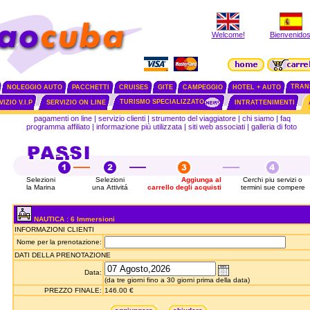
Welcome!
Bienvenidos
TRAN
NOLEGGIO AUTO
PACCHETTI
CRUISES
GITE
CAMPEGGIO
HOTEL + AUTO
TURISMO SPECIALIZZATO
IZIO V.I.P
SERVIZIO ON LINE
INTRATTENIMENTI
pagamenti on line
|
servizio clienti
|
strumento del viaggiatore
|
chi siamo
|
faq
programma affiliato
|
informazione più utilizzata
|
siti web associati
|
galleria di foto
Selezioni
Selezioni
Aggiunga al
Cerchi piu servizi o
la Marina
una Attivitá
carrello degli acquisti
termini sue compere
NAUTICA : 6 Immersioni
INFORMAZIONI CLIENTI
Nome per la prenotazione:
DATI DELLA PRENOTAZIONE
Data:
(da tre giorni fino a 30 giorni prima della data)
PREZZO FINALE:
146.00 €