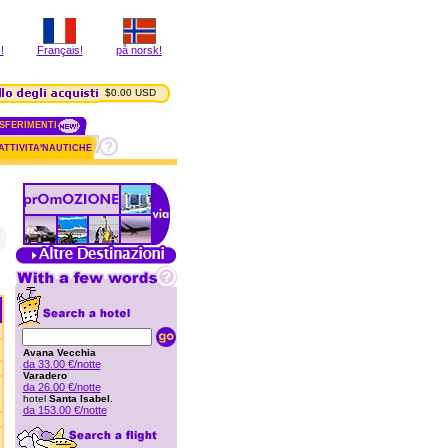
!
Français!
på norsk!
$0.00 USD
SFERIMENTI
ATTIVITA'NAUTICHE
Avana Vecchia
da 33.00 €/notte
Varadero
da 26.00 €/notte
hotel
Santa Isabel
.
da 153.00 €/notte