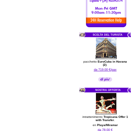
SCELTA DEL TURISTA
pacchetto
EuroCuba in Havana
(2)
.
da 719.00 €/pax
NOSTRA OFFERTA
intrattenimento
Tropicana Offer 1
with Transfer
.
en
Playa/Miramar
da 78.00 €