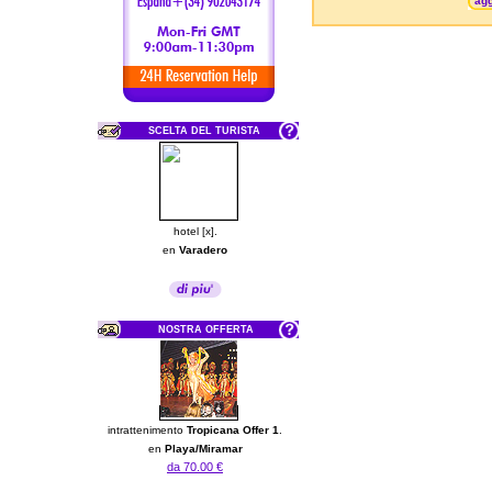
agg
SCELTA DEL TURISTA
hotel [x].
en
Varadero
NOSTRA OFFERTA
intrattenimento
Tropicana Offer 1
.
en
Playa/Miramar
da 70.00 €