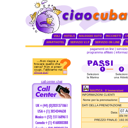
VOLI
HOTELS
NOLEGGIO AUTO
PACCHETTI
C
T
APARTHOTEL
SERVIZIO V.I.P
SERVIZIO ON LINE
pagamenti on line
|
servizio 
programma affiliato
|
informazi
Selezioni
Selezioni
la Marina
una Attivit
call center chat
NAUTICA : 8 Immersioni
INFORMAZIONI CLIENTI
Nome per la prenotazione:
DATI DELLA PRENOTAZIONE
Data:
(da tre
PREZZO FINALE:
192.00