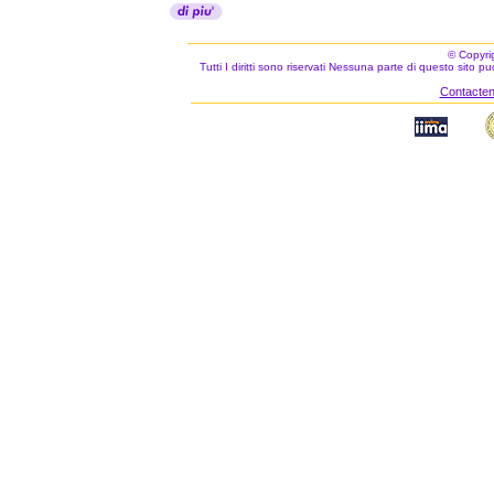
© Copyri
Tutti I diritti sono riservati Nessuna parte di questo sito 
Contacteno