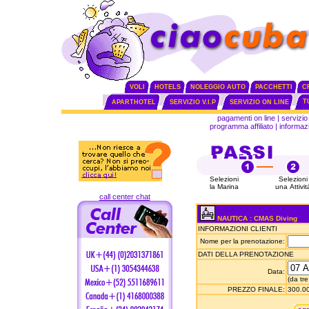
VOLI
HOTELS
NOLEGGIO AUTO
PACCHETTI
C
T
APARTHOTEL
SERVIZIO V.I.P
SERVIZIO ON LINE
pagamenti on line
|
servizio 
programma affiliato
|
informazi
Selezioni
Selezioni
la Marina
una Attivit
call center chat
NAUTICA : CMAS Diving
INFORMAZIONI CLIENTI
Nome per la prenotazione:
DATI DELLA PRENOTAZIONE
Data:
(da tre
PREZZO FINALE:
300.00