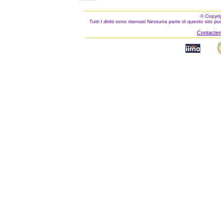
© Copyri
Tutti I diritti sono riservati Nessuna parte di questo sito 
Contacteno