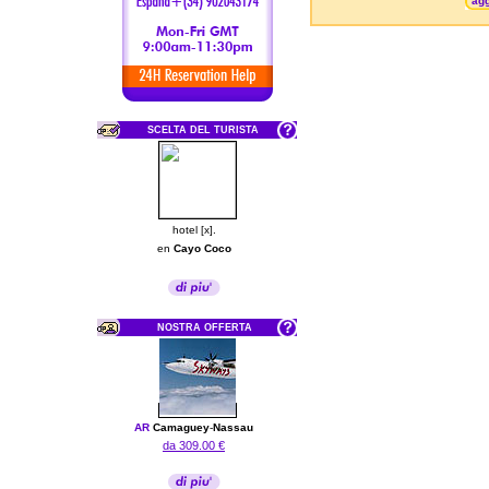
agg
SCELTA DEL TURISTA
hotel [x].
en
Cayo Coco
NOSTRA OFFERTA
AR
Camaguey
-
Nassau
da 309.00 €