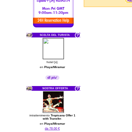
agg
SCELTA DEL TURISTA
hotel [x].
en
Playa/Miramar
NOSTRA OFFERTA
intrattenimento
Tropicana Offer 1
with Transfer
.
en
Playa/Miramar
da 78.00 €