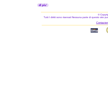
© Copyri
Tutti I diritti sono riservati Nessuna parte di questo sito 
Contacteno