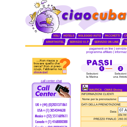
VOLI
HOTELS
NOLEGGIO AUTO
PACCHETTI
C
T
APARTHOTEL
SERVIZIO V.I.P
SERVIZIO ON LINE
pagamenti on line
|
servizio 
programma affiliato
|
informazi
Selezioni
Selezioni
la Marina
una Attivit
call center chat
NAUTICA : CMAS Diving
INFORMAZIONI CLIENTI
Nome per la prenotazione:
DATI DELLA PRENOTAZIONE
Data:
(da tre
PREZZO FINALE:
260.00