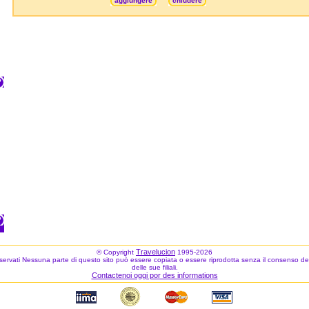
aggiungere
chiudere
Travelucion
© Copyright
1995-2026
o riservati Nessuna parte di questo sito può essere copiata o essere riprodotta senza il consenso del
delle sue filiali.
Contactenoi oggi por des informations