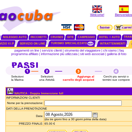
Welcome!
Bienvenidos
TRAN
NOLEGGIO AUTO
PACCHETTI
CRUISES
GITE
CAMPEGGIO
HOTEL + AUTO
TURISMO SPECIALIZZATO
IZIO V.I.P
SERVIZIO ON LINE
INTRATTENIMENTI
pagamenti on line
|
servizio clienti
|
strumento del viaggiatore
|
chi siamo
|
faq
programma affiliato
|
informazione più utilizzata
|
siti web associati
|
galleria di foto
Selezioni
Selezioni
Aggiunga al
Cerchi piu servizi o
la Marina
una Attivitá
carrello degli acquisti
termini sue compere
NAUTICA : Doppia Immersione full
INFORMAZIONI CLIENTI
Nome per la prenotazione:
DATI DELLA PRENOTAZIONE
Data:
(da tre giorni fino a 30 giorni prima della data)
PREZZO FINALE:
65.00 €