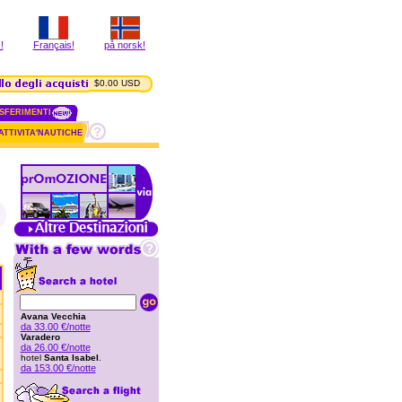
!
Français!
på norsk!
$0.00 USD
SFERIMENTI
ATTIVITA'NAUTICHE
Avana Vecchia
da 33.00 €/notte
Varadero
da 26.00 €/notte
hotel
Santa Isabel
.
da 153.00 €/notte