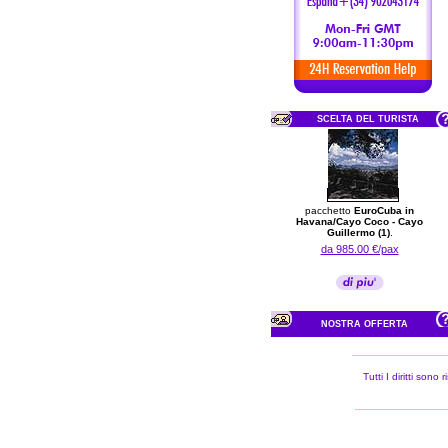
SCELTA DEL TURISTA
pacchetto
EuroCuba in
Havana/Cayo Coco - Cayo
Guillermo (1)
.
da 985.00 €/pax
NOSTRA OFFERTA
Tutti I diritti son