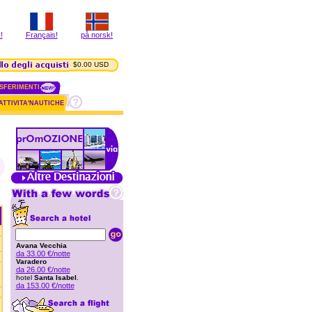
!
Français!
på norsk!
$0.00 USD
SFERIMENTI
ATTIVITA'NAUTICHE
Avana Vecchia
da 33.00 €/notte
Varadero
da 26.00 €/notte
hotel
Santa Isabel
.
da 153.00 €/notte