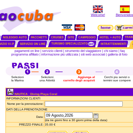
Welcome!
Bienvenidos
TRAN
NOLEGGIO AUTO
PACCHETTI
CRUISES
GITE
CAMPEGGIO
HOTEL + AUTO
TURISMO SPECIALIZZATO
IZIO V.I.P
SERVIZIO ON LINE
INTRATTENIMENTI
pagamenti on line
|
servizio clienti
|
strumento del viaggiatore
|
chi siamo
|
faq
programma affiliato
|
informazione più utilizzata
|
siti web associati
|
galleria di foto
Selezioni
Selezioni
Aggiunga al
Cerchi piu servizi o
la Marina
una Attivitá
carrello degli acquisti
termini sue compere
NAUTICA : Diving Playa Coral
INFORMAZIONI CLIENTI
Nome per la prenotazione:
DATI DELLA PRENOTAZIONE
Data:
(da tre giorni fino a 30 giorni prima della data)
PREZZO FINALE:
35.00 €