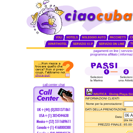
VOLI
HOTELS
NOLEGGIO AUTO
PACCHETTI
C
T
APARTHOTEL
SERVIZIO V.I.P
SERVIZIO ON LINE
pagamenti on line
|
servizio 
programma affiliato
|
informazi
Selezioni
Selezioni
la Marina
una Attivit
call center chat
NAUTICA : Diving Playa Gi
INFORMAZIONI CLIENTI
Nome per la prenotazione:
DATI DELLA PRENOTAZIONE
Data:
(da tre
PREZZO FINALE:
65.00 