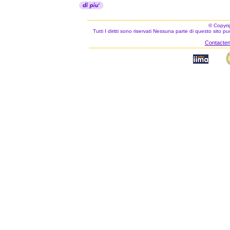
© Copyri
Tutti I diritti sono riservati Nessuna parte di questo sito 
Contacteno