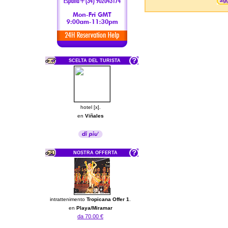
agg
SCELTA DEL TURISTA
hotel [x].
en
Viñales
NOSTRA OFFERTA
intrattenimento
Tropicana Offer 1
.
en
Playa/Miramar
da 70.00 €