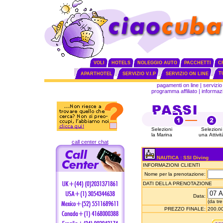
VOLI
HOTELS
NOLEGGIO AUTO
PACCHETTI
C
T
APARTHOTEL
SERVIZIO V.I.P
SERVIZIO ON LINE
pagamenti on line
|
servizio 
programma affiliato
|
informazi
Selezioni
Selezioni
la Marina
una Attivit
call center chat
NAUTICA : SSI Diving
INFORMAZIONI CLIENTI
Nome per la prenotazione:
DATI DELLA PRENOTAZIONE
Data:
(da tre
PREZZO FINALE:
200.00