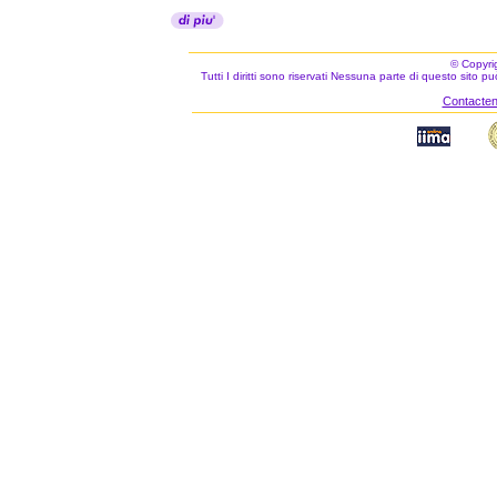
© Copyri
Tutti I diritti sono riservati Nessuna parte di questo sito 
Contacteno