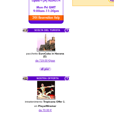
agg
SCELTA DEL TURISTA
pacchetto
EuroCuba in Havana
(2)
.
da 719.00 €/pax
NOSTRA OFFERTA
intrattenimento
Tropicana Offer 1
.
en
Playa/Miramar
da 70.00 €