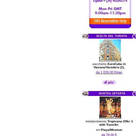
SCELTA DEL TURISTA
pacchetto
EuroCuba in
Havana/Varadero (1)
.
da 1,039.00 €/pax
NOSTRA OFFERTA
intrattenimento
Tropicana Offer 1
with Transfer
.
en
Playa/Miramar
da 78.00 €