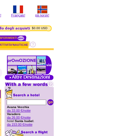
!
Français!
på norsk!
$0.00 USD
SFERIMENTI
ATTIVITA'NAUTICHE
Avana Vecchia
da 33.00 €/notte
Varadero
da 26.00 €/notte
hotel
Santa Isabel
.
da 153.00 €/notte