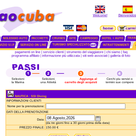
Welcome!
Bienvenidos
TRAN
NOLEGGIO AUTO
PACCHETTI
CRUISES
GITE
CAMPEGGIO
HOTEL + AUTO
TURISMO SPECIALIZZATO
IZIO V.I.P
SERVIZIO ON LINE
INTRATTENIMENTI
pagamenti on line
|
servizio clienti
|
strumento del viaggiatore
|
chi siamo
|
faq
programma affiliato
|
informazione più utilizzata
|
siti web associati
|
galleria di foto
Selezioni
Selezioni
Aggiunga al
Cerchi piu servizi o
la Marina
una Attivitá
carrello degli acquisti
termini sue compere
NAUTICA : SSI Diving
INFORMAZIONI CLIENTI
Nome per la prenotazione:
DATI DELLA PRENOTAZIONE
Data:
(da tre giorni fino a 30 giorni prima della data)
PREZZO FINALE:
150.00 €