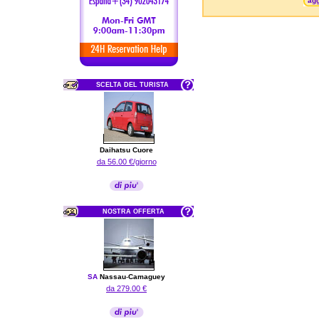
agg
SCELTA DEL TURISTA
Daihatsu Cuore
da 56.00 €/giorno
NOSTRA OFFERTA
SA
Nassau
-
Camaguey
da 279.00 €