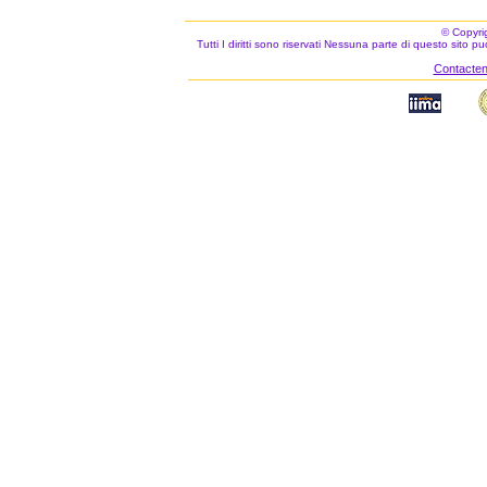
© Copyri
Tutti I diritti sono riservati Nessuna parte di questo sito 
Contacteno