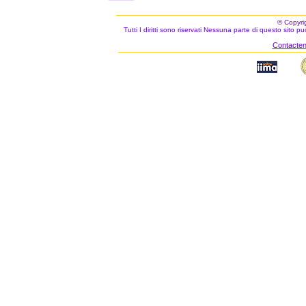
© Copyri
Tutti I diritti sono riservati Nessuna parte di questo sito 
Contacteno