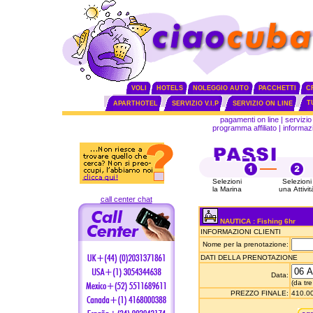
VOLI
HOTELS
NOLEGGIO AUTO
PACCHETTI
C
T
APARTHOTEL
SERVIZIO V.I.P
SERVIZIO ON LINE
pagamenti on line
|
servizio 
programma affiliato
|
informazi
Selezioni
Selezioni
la Marina
una Attivit
call center chat
NAUTICA : Fishing 6hr
INFORMAZIONI CLIENTI
Nome per la prenotazione:
DATI DELLA PRENOTAZIONE
Data:
(da tre
PREZZO FINALE:
410.00