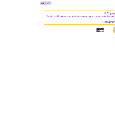
© Copyri
Tutti I diritti sono riservati Nessuna parte di questo sito 
Contacteno