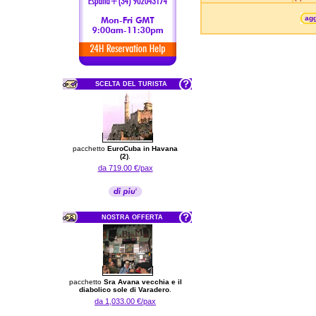
agg
SCELTA DEL TURISTA
pacchetto
EuroCuba in Havana
(2)
.
da 719.00 €/pax
NOSTRA OFFERTA
pacchetto
Sra Avana vecchia e il
diabolico sole di Varadero
.
da 1,033.00 €/pax