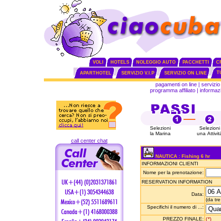
VOLI
HOTELS
NOLEGGIO AUTO
PACCHETTI
C
T
APARTHOTEL
SERVIZIO V.I.P
SERVIZIO ON LINE
pagamenti on line
|
servizio 
programma affiliato
|
informazi
Selezioni
Selezioni
la Marina
una Attivit
call center chat
NAUTICA : Fishing 6 hr
INFORMAZIONI CLIENTI
Nome per la prenotazione:
RESERVATION INFORMATION
Data:
(da tre
Specifichi il numero di ...:
PREZZO FINALE:
(*)