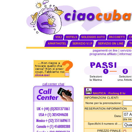
VOLI
HOTELS
NOLEGGIO AUTO
PACCHETTI
C
T
APARTHOTEL
SERVIZIO V.I.P
SERVIZIO ON LINE
pagamenti on line
|
servizio 
programma affiliato
|
informazi
Selezioni
Selezioni
la Marina
una Attivit
call center chat
NAUTICA : Fishing 8 hr
INFORMAZIONI CLIENTI
Nome per la prenotazione:
RESERVATION INFORMATION
Data:
(da tre
Specifichi il numero di ...:
PREZZO FINALE:
(*)