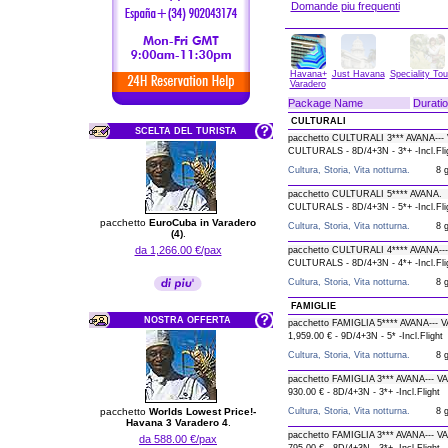
Domande piu frequenti
Havana+
Just Havana
Speciality To
Varadero
Package Name
Duratio
CULTURALI
SCELTA DEL TURISTA
pacchetto CULTURALI 3*** AVANA--
CULTURALS - 8D/4+3N - 3*+ -Incl.Fli
Cultura, Storia, Vita notturna.
8 g
pacchetto CULTURALI 5**** AVANA.
CULTURALS - 8D/4+3N - 5*+ -Incl.Fli
pacchetto
EuroCuba in Varadero
Cultura, Storia, Vita notturna.
8 g
(4)
.
da 1,266.00 €/pax
pacchetto CULTURALI 4**** AVANA-
CULTURALS - 8D/4+3N - 4*+ -Incl.Fli
Cultura, Storia, Vita notturna.
8 g
FAMIGLIE
NOSTRA OFFERTA
pacchetto FAMIGLIA 5**** AVANA---
1,959.00 € - 9D/4+3N - 5* -Incl.Flight
Cultura, Storia, Vita notturna.
8 g
pacchetto FAMIGLIA 3*** AVANA---
930.00 € - 8D/4+3N - 3*+ -Incl.Flight
pacchetto
Worlds Lowest Price!-
Cultura, Storia, Vita notturna.
8 g
Havana 3 Varadero 4
.
pacchetto FAMIGLIA 3*** AVANA--- 
da 588.00 €/pax