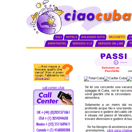
VOLI
HOTELS
NOLEGGIO AUTO
PACCHETTI
C
T
APARTHOTEL
SERVIZIO V.I.P
SERVIZIO ON LINE
Selezioni un
Pacchetto
car
Se lei sta cercando una vacanza
call center chat
spiaggia di Cuba, noi le raccom
verdi giardini che la circondan
atmosfera.
Solamente a un metro dal mar
profonde acque blu e una banda l
accostarsi e godere del caldo cli
è situata nel paese di Varadero,
trovare diversioni e godere di buo
Se ha bisogno di assistenza pe
prenotazione,
click para chatea