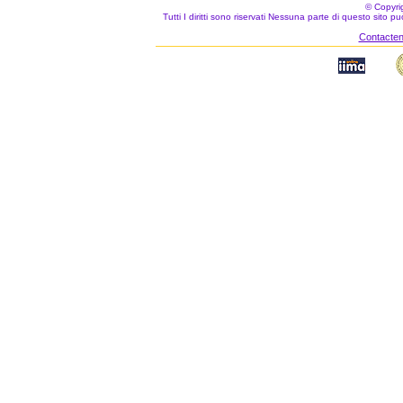
© Copyri
Tutti I diritti sono riservati Nessuna parte di questo sito 
Contacteno