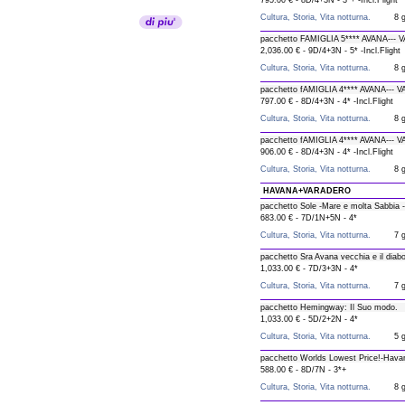
795.00 € - 8D/4+3N - 3*+ -Incl.Flight
Cultura, Storia, Vita notturna.
8 g
pacchetto FAMIGLIA 5**** AVANA--
2,036.00 € - 9D/4+3N - 5* -Incl.Flight
Cultura, Storia, Vita notturna.
8 g
pacchetto fAMIGLIA 4**** AVANA---
797.00 € - 8D/4+3N - 4* -Incl.Flight
Cultura, Storia, Vita notturna.
8 g
pacchetto fAMIGLIA 4**** AVANA--
906.00 € - 8D/4+3N - 4* -Incl.Flight
Cultura, Storia, Vita notturna.
8 g
HAVANA+VARADERO
pacchetto Sole -Mare e molta Sabbia -
683.00 € - 7D/1N+5N - 4*
Cultura, Storia, Vita notturna.
7 g
pacchetto Sra Avana vecchia e il diabo
1,033.00 € - 7D/3+3N - 4*
Cultura, Storia, Vita notturna.
7 g
pacchetto Hemingway: Il Suo modo.
1,033.00 € - 5D/2+2N - 4*
Cultura, Storia, Vita notturna.
5 g
pacchetto Worlds Lowest Price!-Havan
588.00 € - 8D/7N - 3*+
Cultura, Storia, Vita notturna.
8 g