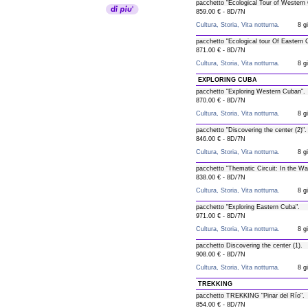
pacchetto "Ecological Tour of Western
859.00 € - 8D/7N
Cultura, Storia, Vita notturna.
8 gi
pacchetto "Ecological tour Of Eastern 
871.00 € - 8D/7N
Cultura, Storia, Vita notturna.
8 gi
EXPLORING CUBA
pacchetto "Exploring Western Cuban".
870.00 € - 8D/7N
Cultura, Storia, Vita notturna.
8 gi
pacchetto "Discovering the center (2)".
846.00 € - 8D/7N
Cultura, Storia, Vita notturna.
8 gi
pacchetto "Thematic Circuit: In the W
838.00 € - 8D/7N
Cultura, Storia, Vita notturna.
8 gi
pacchetto "Exploring Eastern Cuba".
971.00 € - 8D/7N
Cultura, Storia, Vita notturna.
8 gi
pacchetto Discovering the center (1).
908.00 € - 8D/7N
Cultura, Storia, Vita notturna.
8 gi
TREKKING
pacchetto TREKKING "Pinar del Río".
854.00 € - 8D/7N