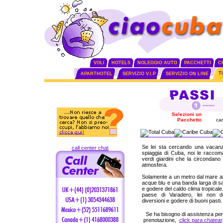
VOLI
HOTELS
NOLEGGIO AUTO
PACCHETTI
C
T
APARTHOTEL
SERVIZIO V.I.P
SERVIZIO ON LINE
Selezioni un
Pacchetto
car
Se lei sta cercando una vacanza
call center chat
spiaggia di Cuba, noi le raccom
verdi giardini che la circondan
atmosfera.
Solamente a un metro dal mare abb
acque blu e una banda larga di sa
e godere del caldo clima tropicale
paese di Varadero, lei non do
diversioni e godere di buoni pasti.
Se ha bisogno di assistenza per
prenotazione,
click para chatear