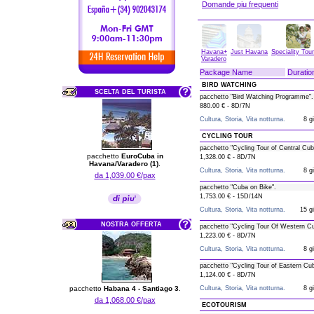
Domande piu frequenti
Havana+
Just Havana
Speciality Tou
Varadero
Package Name
Duratio
BIRD WATCHING
SCELTA DEL TURISTA
pacchetto "Bird Watching Programme".
880.00 € - 8D/7N
Cultura, Storia, Vita notturna.
8 gi
CYCLING TOUR
pacchetto "Cycling Tour of Central Cub
pacchetto
EuroCuba in
1,328.00 € - 8D/7N
Havana/Varadero (1)
.
Cultura, Storia, Vita notturna.
8 gi
da 1,039.00 €/pax
pacchetto "Cuba on Bike".
1,753.00 € - 15D/14N
Cultura, Storia, Vita notturna.
15 gi
NOSTRA OFFERTA
pacchetto "Cycling Tour Of Western Cu
1,223.00 € - 8D/7N
Cultura, Storia, Vita notturna.
8 gi
pacchetto "Cycling Tour of Eastern Cu
1,124.00 € - 8D/7N
pacchetto
Habana 4 - Santiago 3
.
Cultura, Storia, Vita notturna.
8 gi
da 1,068.00 €/pax
ECOTOURISM