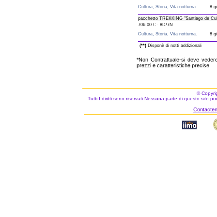
Cultura, Storia, Vita notturna.
8 gi
pacchetto TREKKING "Santiago de Cu
706.00 € - 8D/7N
Cultura, Storia, Vita notturna.
8 gi
(**)
Disponè di notti addizionali
*Non Contrattuale-si deve vedere 
prezzi e caratteristiche precise
© Copyri
Tutti I diritti sono riservati Nessuna parte di questo sito 
Contacteno