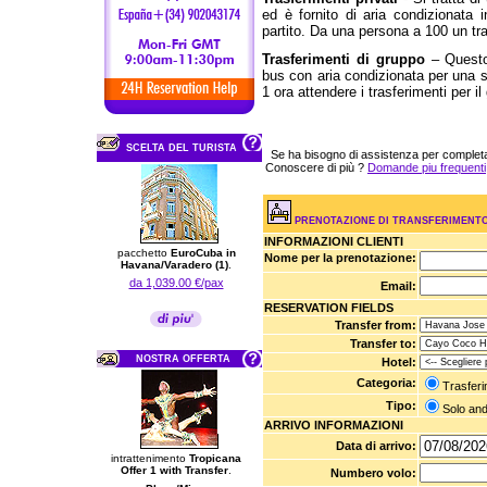
ed è fornito di aria condizionata 
partito. Da una persona a 100 un tra
Trasferimenti di gruppo
– Questo 
bus con aria condizionata per una s
1 ora attendere i trasferimenti per il
SCELTA DEL TURISTA
Se ha bisogno di assistenza per complet
Conoscere di più ?
Domande piu frequenti
PRENOTAZIONE DI TRANSFERIMENT
INFORMAZIONI CLIENTI
pacchetto
EuroCuba in
Nome per la prenotazione:
Havana/Varadero (1)
.
da 1,039.00 €/pax
Email:
RESERVATION FIELDS
Transfer from:
Transfer to:
NOSTRA OFFERTA
Hotel:
Categoria:
Trasferi
Tipo:
Solo an
ARRIVO INFORMAZIONI
Data di arrivo:
intrattenimento
Tropicana
Offer 1 with Transfer
.
Numbero volo: