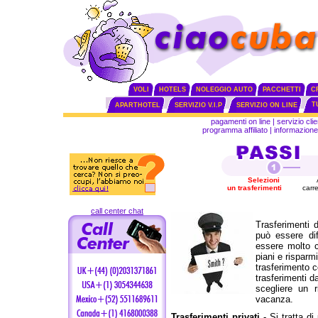
VOLI
HOTELS
NOLEGGIO AUTO
PACCHETTI
C
T
APARTHOTEL
SERVIZIO V.I.P
SERVIZIO ON LINE
pagamenti on line
|
servizio clie
programma affiliato
|
informazione 
Selezioni
un trasferimenti
carre
call center chat
Trasferimenti d
può essere di
essere molto co
piani e risparm
trasferimento c
trasferimenti d
scegliere un r
vacanza.
Trasferimenti privati
- Si tratta di