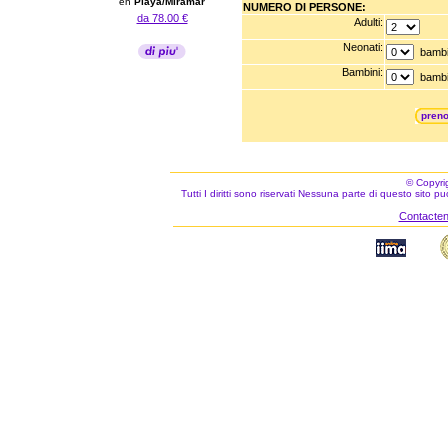
en
Playa/Miramar
NUMERO DI PERSONE:
da 78.00 €
Adulti:
Neonati:
bambini
Bambini:
bambini
preno
© Copyri
Tutti I diritti sono riservati Nessuna parte di questo sito 
Contacteno