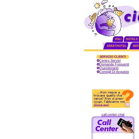
VOLI
HOTELS
APARTHOTEL
SERV
SERVIZIO CLIENTI
Centro Servizi
Domande Frequenti
Questionario
Consigli Di Acquisto
call center chat