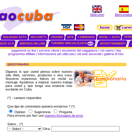
Welcome!
Bienvenidos
TRAN
NOLEGGIO AUTO
PACCHETTI
CRUISES
GITE
CAMPEGGIO
HOTEL + AUTO
TURISMO SPECIALIZZATO
IZIO V.I.P
SERVIZIO ON LINE
INTRATTENIMENTI
pagamenti on line
|
servizio clienti
|
strumento del viaggiatore
|
chi siamo
|
faq
programma affiliato
|
informazione più utilizzata
|
siti web associati
|
galleria di foto
QUESTIONARIO
Diganos lo que usted piensa sobre nuestro
sitio Web, servicios, productos u otra cosa.
Nosotros estaremos felices en recbir su
mensaje. Ayúdenos a mejorar nuestro trabajo
para usted y que tenga una estancia mas
excitante en Cuba.
(*) - campos requeridos
Que tipo de comentario quisiera enviarnos ? (*)
Opinion
Sugerencia
Pregunta
Para errores por favr use
nuestro formulario de error
.
Sobre... (*)
Otra: