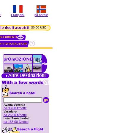
!
Français!
på norsk!
$0.00 USD
SFERIMENTI
ATTIVITA'NAUTICHE
Avana Vecchia
da 33.00 €/notte
Varadero
da 26.00 €/notte
hotel
Santa Isabel
.
da 153.00 €/notte