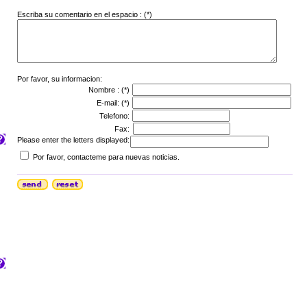
Escriba su comentario en el espacio : (*)
Por favor, su informacion:
Nombre : (*)
E-mail: (*)
Telefono:
Fax:
Please enter the letters displayed:
Por favor, contacteme para nuevas noticias.