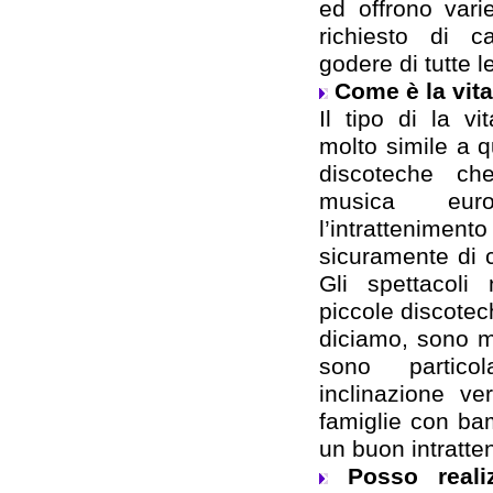
ed offrono var
richiesto di 
godere di tutte le
Come è la vit
Il tipo di la v
molto simile a 
discoteche ch
musica euro
l’intrattenimento
sicuramente di 
Gli spettacoli 
piccole discote
diciamo, sono m
sono partico
inclinazione ve
famiglie con ba
un buon intratte
Posso reali