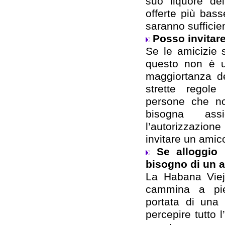
suo liquore del
offerte più bas
saranno sufficien
Posso invitar
Se le amicizie so
questo non è u
maggiortanza de
strette regole
persone che no
bisogna assi
l’autorizzazion
invitare un amic
Se alloggio 
bisogno di un 
La Habana Viej
cammina a pied
portata di una
percepire tutto 