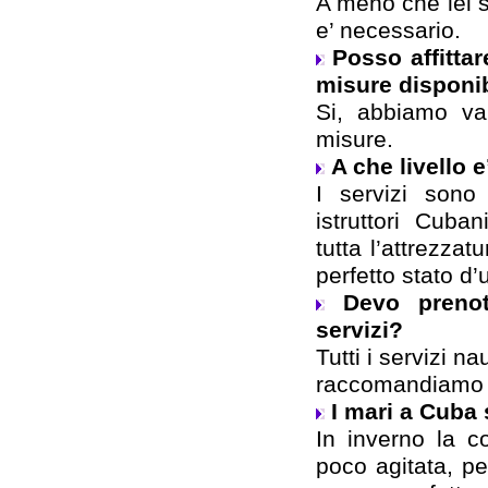
A meno che lei s
e’ necessario.
Posso affittar
misure disponib
Si, abbiamo var
misure.
A che livello 
I servizi sono
istruttori Cuban
tutta l’attrezzat
perfetto stato d’
Devo prenot
servizi?
Tutti i servizi na
raccomandiamo d
I mari a Cuba
In inverno la c
poco agitata, p