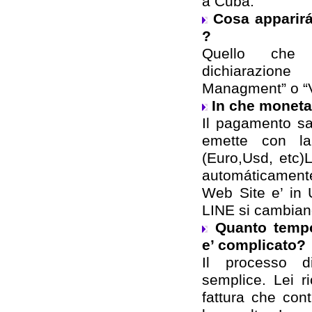
a Cuba.
Cosa apparirá
?
Quello che 
dichiarazion
Managment” o “V
In che monet
Il pagamento sa
emette con la
(Euro,Usd, etc)
automáticament
Web Site e’ in 
LINE si cambiano
Quanto tempo
e’ complicato?
Il processo 
semplice. Lei 
fattura che conti