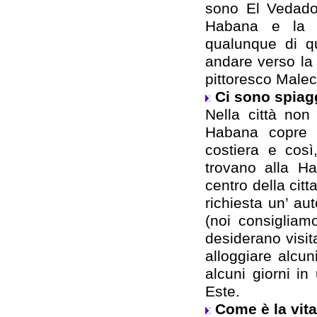
sono El Vedado
Habana e la 
qualunque di qu
andare verso la
pittoresco Male
Ci sono spiag
Nella città no
Habana copre 
costiera e così
trovano alla H
centro della citt
richiesta un’ au
(noi consigliamo
desiderano visi
alloggiare alcun
alcuni giorni in
Este.
Come è la vit