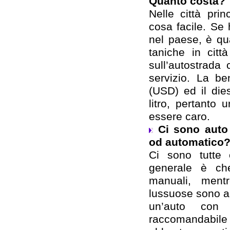
Quanto costa?
Nelle città prin
cosa facile. Se 
nel paese, è qu
taniche in citt
sull’autostrada
servizio. La b
(USD) ed il die
litro, pertanto
essere caro.
Ci sono aut
od automatico
Ci sono tutte 
generale è ch
manuali, ment
lussuose sono a
un’auto con 
raccomandabi