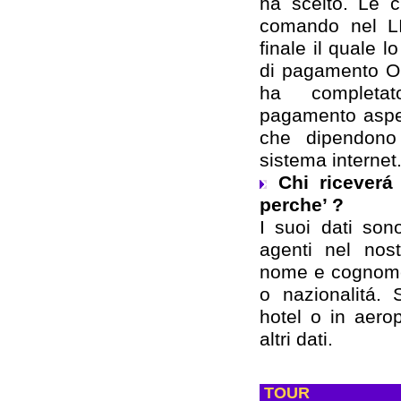
ha scelto. Le c
comando nel LI
finale il quale l
di pagamento ON
ha completa
pagamento aspet
che dipendono 
sistema internet
Chi riceverá
perche’ ?
I suoi dati son
agenti nel nost
nome e cognome
o nazionalitá. 
hotel o in aerop
altri dati.
TOUR