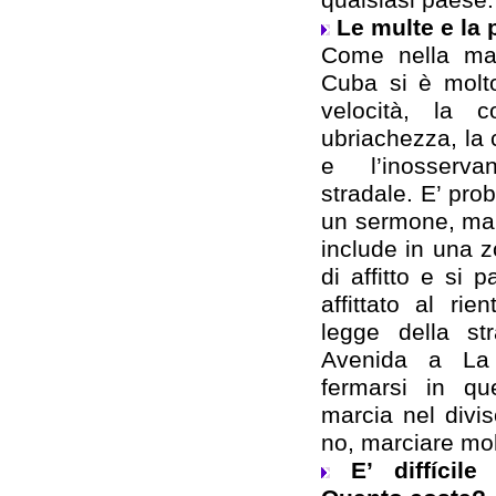
Le multe e la 
Come nella mag
Cuba si è molto
velocità, la 
ubriachezza, la
e l’inosserva
stradale. E’ pro
un sermone, ma 
include in una z
di affitto e si
affittato al ri
legge della st
Avenida a La
fermarsi in que
marcia nel divis
no, marciare mo
E’ diffícile