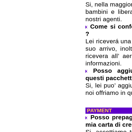
Si, nella maggio
bambini e liber
nostri agenti.
Come si conf
?
Lei riceverá una
suo arrivo, inol
ricevera all’ ae
informazioni.
Posso aggiu
questi pacchett
Si, lei puo’ agg
noi offriamo in 
PAYMENT
Posso prepaga
mia carta di cr
Si, accettiamo t