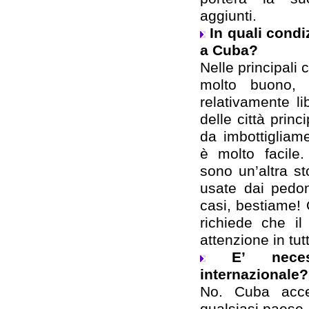
aggiunti.
In quali condi
a Cuba?
Nelle principali c
molto buono,
relativamente li
delle città princ
da imbottigliam
è molto facile.
sono un’altra s
usate dai pedoni
casi, bestiame! 
richiede che il
attenzione in tut
E’ nece
internazionale?
No. Cuba accet
qualsiasi paese.