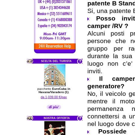
patente B Stan
Si, una patente 
Posso invi
camper /RV ?
Alcuni posti p
persone che n
gruppo per ra
durante la sua
SCELTA DEL TURISTA
luogo non c’e’ 
inviti.
Il campe
generatore?
pacchetto
EuroCuba in
No, il veicolo ge
Havana/Varadero (1)
.
da 1,039.00 €/pax
mentre il moto
permanenza n
connettersi a u
NOSTRA OFFERTA
nel luogo dove 
Possiede 