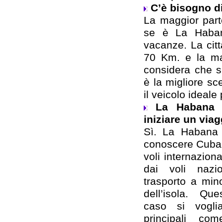
C’è bisogno d
La maggior parte 
se è La Habana
vacanze. La cit
70 Km. e la ma
considera che s
è la migliore sce
il veicolo ideal
La Habana 
iniziare un via
Sì. La Habana 
conoscere Cuba e
voli internazion
dai voli nazi
trasporto a min
dell’isola. Qu
caso si voglia
principali c