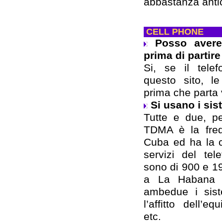
abbastanza anti
CELL PHONE
Posso avere
prima di partir
Si, se il tele
questo sito, l
prima che parta
Si usano i s
Tutte e due, pe
TDMA è la freq
Cuba ed ha la c
servizi del te
sono di 900 e 19
a La Habana 
ambedue i sist
l’affitto dell’e
etc.