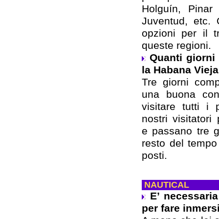
Holguín, Pinar
Juventud, etc. 
opzioni per il t
queste regioni.
Quanti giorni
la Habana Viej
Tre giorni comp
una buona cono
visitare tutti i 
nostri visitato
e passano tre g
resto del tempo
posti.
NAUTICAL
E’ necessari
per fare inmers