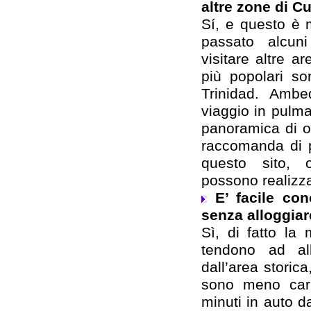
altre zone di C
Sí, e questo è
passato alcuni
visitare altre a
più popolari s
Trinidad. Ambe
viaggio in pulma
panoramica di o
raccomanda di p
questo sito, o
possono realizza
E’ facile co
senza alloggiar
Sì, di fatto la 
tendono ad all
dall’area storica
sono meno cari
minuti in auto 