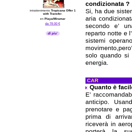
condizionata ?
Si, ha due sistem
intrattenimento
Tropicana Offer 1
with Transfer
.
aria condizionat
en
Playa/Miramar
da 78.00 €
secondo e’ una
reparto notte e l
sistemi operano
movimento,pero’
solo quando si 
energia.
CAR
Quanto è facil
E’ raccomandabi
anticipo. Usan
prenotare e pag
prima di arriv
riceverà in aero
porterà la su