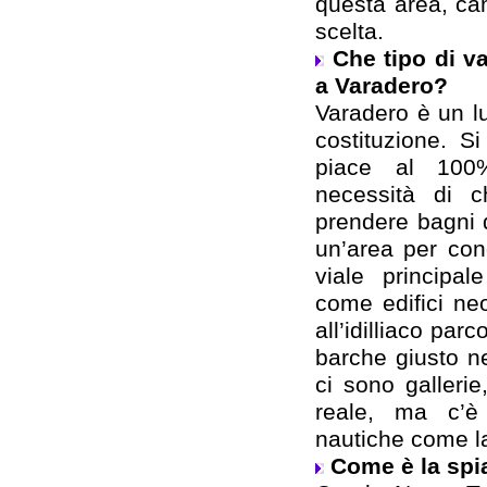
questa area, ca
scelta.
Che tipo di v
a Varadero?
Varadero è un l
costituzione. S
piace al 100
necessità di c
prendere bagni 
un’area per con
viale principal
come edifici neoc
all’idilliaco par
barche giusto n
ci sono galleri
reale, ma c’è 
nautiche come la
Come è la spi