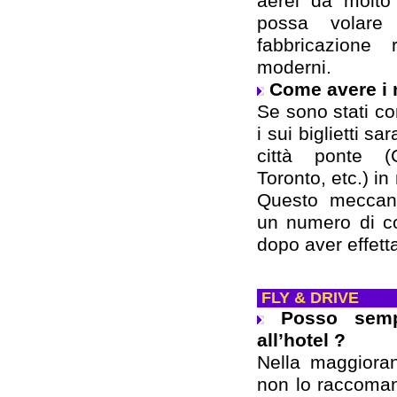
aerei da molto
possa volare
fabbricazione
moderni.
Come avere i m
Se sono stati co
i sui biglietti sa
città ponte 
Toronto, etc.) i
Questo meccani
un numero di co
dopo aver effett
FLY & DRIVE
Posso semp
all’hotel ?
Nella maggioran
non lo raccoma