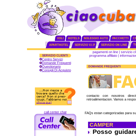
VOLI
HOTELS
NOLEGGIO AUTO
PACCHETTI
C
T
APARTHOTEL
SERVIZIO V.I.P
SERVIZIO ON LINE
pagamenti on line
|
servizio cl
programma affiliato
|
informazion
SERVIZIO CLIENTI
Centro Servizi
Domande Frequenti
Questionario
DOMANDE FREQUENTI
Consigli Di Acquisto
contacto con nosotros dire
retroalimentacion. Vamos a respo
call center chat
FAQs estan categorizadas para su
CAMPER
Posso guidar