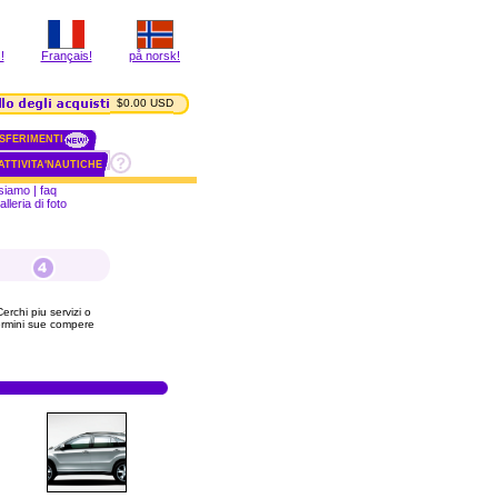
!
Français!
på norsk!
$0.00 USD
SFERIMENTI
ATTIVITA'NAUTICHE
 siamo
|
faq
alleria di foto
erchi piu servizi o
ermini sue compere