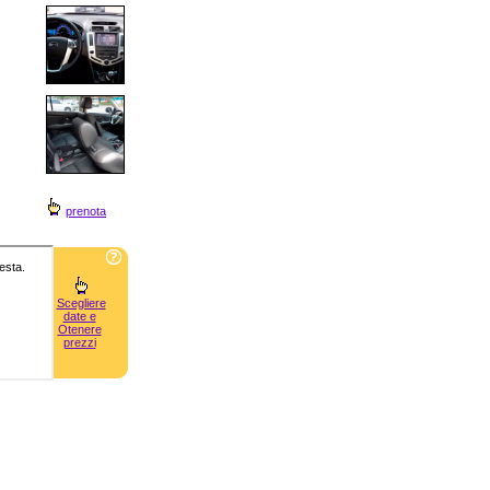
prenota
Scegliere
date e
Otenere
prezzi