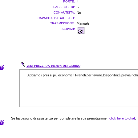
PORTE:
4
PASSEGGERI:
5
CON AUTISTA:
No
CAPACITA' BAGAGLIAIO:
TRASMISSIONE:
Manuale
SERVIZI:
VEDI PREZZI DA 106.00 € DEI GIORNO
Se ha bisogno di assistenza per completare la sua prenotazione,
click here to chat
.