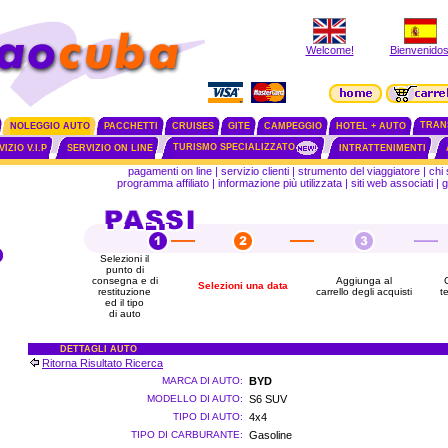
Welcome!
Bienvenidos
TRAN
NOLEGGIO AUTO
PACCHETTI
CRUISES
GITE
CAMPEGGIO
HOTEL + AUTO
TURISMO SPECIALIZZATO
IZIO V.I.P
SERVIZIO ON LINE
INTRATTENIMENTI
pagamenti on line
|
servizio clienti
|
strumento del viaggiatore
|
chi
programma affiliato
|
informazione più utilizzata
|
siti web associati
|
g
Selezioni il
punto di
consegna e di
Aggiunga al
C
Selezioni una data
restituzione
carrello degli acquisti
t
ed il tipo
di auto
DETTAGLI AUTO
Ritorna Risultato Ricerca
MARCA DI AUTO:
BYD
MODELLO DI AUTO:
S6 SUV
TIPO DI AUTO:
4x4
TIPO DI CARBURANTE:
Gasoline